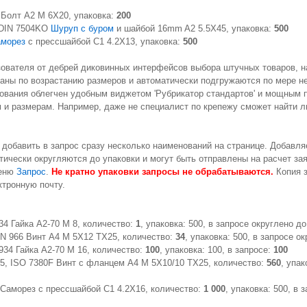
3 Болт A2 M 6X20, упаковка:
200
DIN 7504KO
Шуруп с буром
и шайбой 16mm A2 5.5X45, упаковка:
500
аморез
с прессшайбой C1 4.2X13, упаковка:
500
зователя от дебрей диковинных интерфейсов выбора штучных товаров, 
ваны по возрастанию размеров и автоматически подгружаются по мере н
ования облегчен удобным виджетом 'Рубрикатор стандартов' и мощным 
м и размерам. Например, даже не специалист по крепежу сможет найти
добавить в запрос сразу несколько наименований на странице. Добавля
ически округляются до упаковки и могут быть отправлены на расчет зая
меню
Запрос
.
Не кратно упаковки запросы не обрабатываются.
Копия з
ктронную почту.
34 Гайка A2-70 M 8, количество:
1
, упаковка: 500, в запросе округлено д
IN 966 Винт A4 M 5X12 TX25, количество:
34
, упаковка: 500, в запросе о
934 Гайка A2-70 M 16, количество:
100
, упаковка: 100, в запросе:
100
5, ISO 7380F Винт с фланцем A4 M 5X10/10 TX25, количество:
560
, упак
 Саморез с прессшайбой C1 4.2X16, количество:
1 000
, упаковка: 500, в 