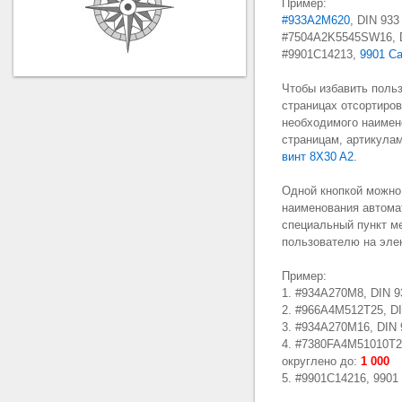
Пример:
#933A2M620
, DIN 93
#7504A2K5545SW16, 
#9901C14213,
9901 С
Чтобы избавить поль
страницах отсортиро
необходимого наимен
страницам, артикула
винт 8X30 A2
.
Одной кнопкой можно 
наименования автомат
специальный пункт 
пользователю на эле
Пример:
1. #934A270M8, DIN 9
2. #966A4M512T25, D
3. #934A270M16, DIN 
4. #7380FA4M51010T2
округлено до:
1 000
5. #9901C14216, 9901