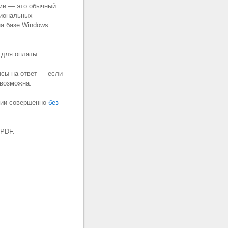
ями — это обычный
сиональных
а базе Windows.
 для оплаты.
нсы на ответ — если
невозможна.
Вкратце —
ссии совершенно
без
 PDF.