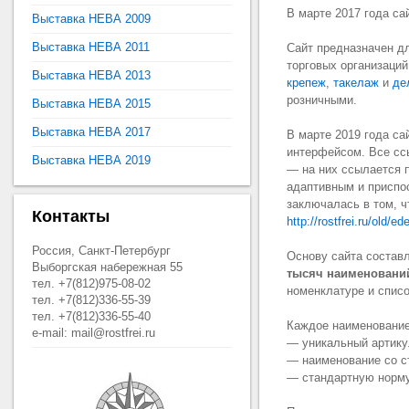
В марте 2017 года сай
Выставка НЕВА 2009
Выставка НЕВА 2011
Сайт предназначен д
торговых организаци
Выставка НЕВА 2013
крепеж
,
такелаж
и
де
розничными.
Выставка НЕВА 2015
Выставка НЕВА 2017
В марте 2019 года са
интерфейсом. Все сс
Выставка НЕВА 2019
— на них ссылается п
адаптивным и приспо
заключалась в том, ч
Контакты
http://rostfrei.ru/old/ed
Россия, Санкт-Петербург
Основу сайта составл
Выборгская набережная 55
тысяч наименовани
тел. +7(812)975-08-02
номенклатуре и спис
тел. +7(812)336-55-39
тел. +7(812)336-55-40
Каждое наименование
e-mail: mail@rostfrei.ru
— уникальный артику
— наименование со с
— стандартную норму