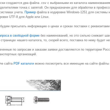
ески создаются два файла .csv с выбранными из каталога наименовани
зделителями точка с запятой. Он предназначен для обработки в профес
системах учета.
Пример
файла в кодировке Windows-1251 для системы н
овке UTF-8 для Apple или Linux.
 будем присылать информацию о ценах и сроках поставки с реквизитами
апроса в свободной форме
без наименований, но это сильно снижает ша
 страницах нашего каталога, то, скорей всего, поставка по нему будет 
бходимую позицию у нас на сайте, то дальше можете не искать.
аченные по запросам и заказам заявки доставляются по территории Ро
нспортных организаций.
ле сайта
PDF каталоги
можно посмотреть все имеющие на сайте файлы