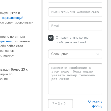
закупщиков и
 —
нержавеющий
ются ориентировочными
уитивно-понятным
Отправить мне копию
крепежу
, сохранены
сообщения на Email
айн сайта стал
 основном,
по адресу
итывает
более
23-х
мацию по
вания.
Очистить
форму