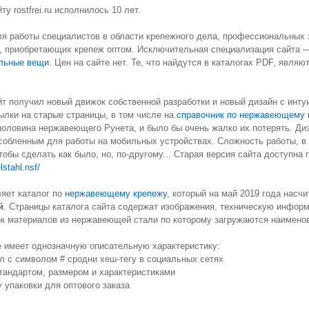
ту rostfrei.ru исполнилось 10 лет.
ля работы специалистов в области крепежного дела, профессиональных 
й, приобретающих крепеж оптом. Исключительная специализация сайта
льные вещи
. Цен на сайте нет. Те, что найдутся в каталогах PDF, явля
йт получил новый движок собственной разработки и новый дизайн с инт
ылки на старые страницы, в том числе на
справочник по нержавеющему 
оловина нержавеющего Рунета, и было бы очень жалко их потерять. Диз
собленным для работы на мобильных устройствах. Сложность работы, в
тобы сделать как было, но, по-другому... Старая версия сайта доступна 
elstahl.nsf/
яет каталог по
нержавеющему крепежу
, который на май 2019 года насч
й
. Страницы каталога сайта содержат изображения, техническую инфор
ок материалов из нержавеющей стали по которому загружаются наимено
 имеет однозначную описательную характеристику:
л с символом # сродни хеш-тегу в социальных сетях
тандартом, размером и характеристиками
 упаковки для оптового заказа