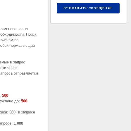
наименования на
еобходимости. Поиск
поиском по
 любой нержавеющий
емые в запрос
вки через
апроса отправляется
о:
500
круглено до:
500
овка: 500, в запросе
запросе:
1 000