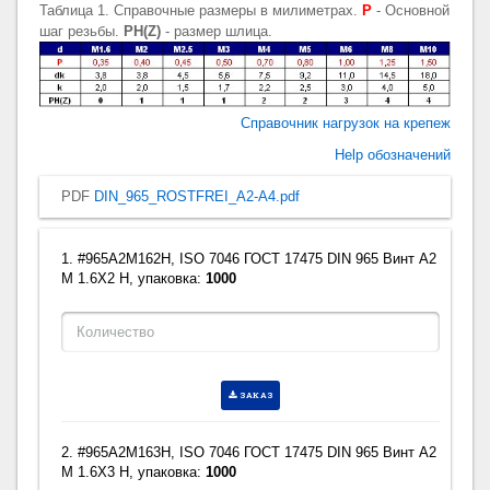
Таблица 1. Справочные размеры в милиметрах.
P
- Основной
шаг резьбы.
PH(Z)
- размер шлица.
Справочник нагрузок на крепеж
Help обозначений
PDF
DIN_965_ROSTFREI_A2-A4.pdf
1. #965A2M162H, ISO 7046 ГОСТ 17475 DIN 965 Винт A2
M 1.6X2 H, упаковка:
1000
ЗАКАЗ
2. #965A2M163H, ISO 7046 ГОСТ 17475 DIN 965 Винт A2
M 1.6X3 H, упаковка:
1000