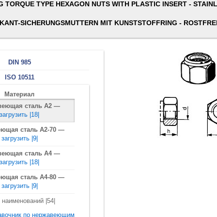
G TORQUE TYPE HEXAGON NUTS WITH PLASTIC INSERT - STAIN
KANT-SICHERUNGSMUTTERN MIT KUNSTSTOFFRING - ROSTFRE
DIN 985
ISO 10511
Материал
веющая сталь A2 —
загрузить |18|
ющая сталь A2-70 —
загрузить |9|
веющая сталь A4 —
загрузить |18|
ющая сталь A4-80 —
загрузить |9|
 наименований |54|
авочник по нержавеющим