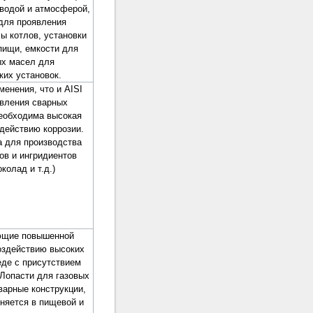
 водой и атмосферой,
для проявления
ы котлов, установки
пищи, емкости для
ых масел для
ких установок.
менения, что и AISI
овления сварных
необходима высокая
здействию коррозии.
а для производства
ов и ингридиентов
колад и т.д.)
ющие повышенной
оздействию высоких
еде с присутствием
 Лопасти для газовых
варные конструкции,
няется в пищевой и