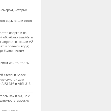
номером, который
ого серы стали этого
ается сварке и не
ой обработки (шайбы и
 изделия из стали A2
ах и соленой воде).
ще более низким
обием или танталом.
ой степени более
комендуются для
AISI 316 и AISI 316L
алом как и A3, но с
ивляемость высоким