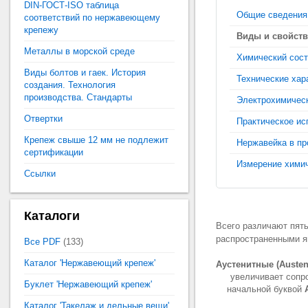
DIN-ГОСТ-ISO таблица
Общие сведения
соответствий по нержавеющему
крепежу
Виды и свойст
Металлы в морской среде
Химический сост
Виды болтов и гаек. История
Технические хар
создания. Технология
производства. Стандарты
Электрохимическ
Отвертки
Практическое ис
Крепеж свыше 12 мм не подлежит
Нержавейка в пр
сертификации
Измерение хими
Ссылки
Каталоги
Всего различают пят
распространенными я
Все PDF
(133)
Каталог 'Нержавеющий крепеж'
Аустенитные (Austeni
увеличивает сопр
Буклет 'Нержавеющий крепеж'
начальной буквой
Каталог 'Такелаж и дельные вещи'