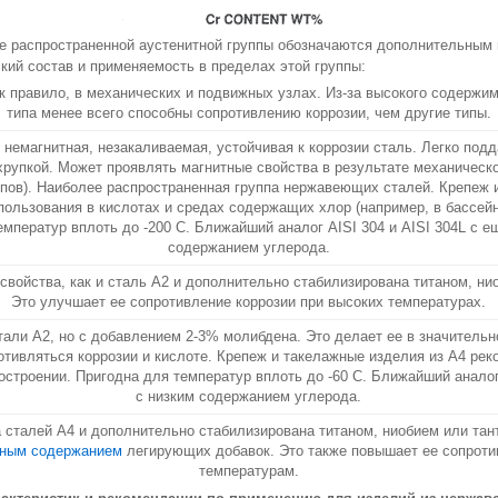
е распространенной аустенитной группы обозначаются дополнительным 
кий состав и применяемость в пределах этой группы:
ак правило, в механических и подвижных узлах. Из-за высокого содержим
типа менее всего способны сопротивлению коррозии, чем другие типы.
 немагнитная, незакаливаемая, устойчивая к коррозии сталь. Легко подд
хрупкой. Может проявлять магнитные свойства в результате механическ
пов). Наиболее распространенная группа нержавеющих сталей. Крепеж и
пользования в кислотах и средах содержащих хлор (например, в бассейн
емператур вплоть до -200 C. Ближайший аналог AISI 304 и AISI 304L с е
содержанием углерода.
свойства, как и сталь A2 и дополнительно стабилизирована титаном, ни
Это улучшает ее сопротивление коррозии при высоких температурах.
тали A2, но с добавлением 2-3% молибдена. Это делает ее в значительн
отивляться коррозии и кислоте. Крепеж и такелажные изделия из A4 ре
остроении. Пригодна для температур вплоть до -60 C. Ближайший аналог 
с низким содержанием углерода.
 сталей A4 и дополнительно стабилизирована титаном, ниобием или тант
тным содержанием
легирующих добавок. Это также повышает ее сопрот
температурам.