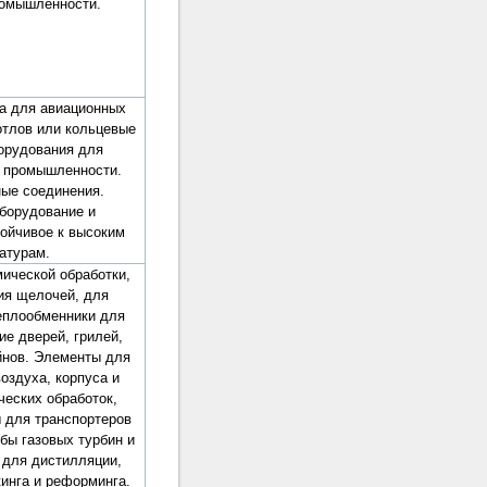
ромышленности.
а для авиационных
отлов или кольцевые
орудования для
 промышленности.
ые соединения.
борудование и
тойчивое к высоким
атурам.
мической обработки,
ия щелочей, для
теплообменники для
ие дверей, грилей,
йнов. Элементы для
оздуха, корпуса и
ческих обработок,
 для транспортеров
бы газовых турбин и
 для дистилляции,
кинга и реформинга.