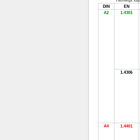
Таблица ха
DIN
EN
A2
1.4301
1.4306
A4
1.4401