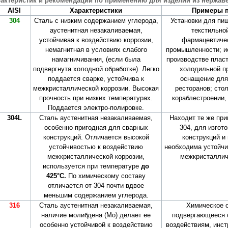
рактеристик и рекомендации по применению для изделий из нержав
АISI
Характеристики
Примеры 
304
Сталь с низким содержанием углерода,
Установки для пи
аустенитная незакаливаемая,
текстильно
устойчивая к воздействию коррозии,
фармацевтиче
немагнитная в условиях слабого
промышленности; и
намагничивания, (если была
производстве плас
подвергнута холодной обработке). Легко
холодильной п
поддается сварке, устойчива к
оснащение для 
межкристаллической коррозии. Высокая
ресторанов; сто
прочность при низких температурах.
кораблестроении, 
Поддается электро-полировке.
304L
Сталь аустенитная незакаливаемая,
Находит те же при
особенно пригодная для сварных
304, для изгот
конструкций. Отличается высокой
конструкций и 
устойчивостью к воздействию
необходима устойчи
межкристаллической коррозии,
межкристаллич
используется при температуре
до
425°С.
По химическому составу
отличается от 304 почти вдвое
меньшим содержанием углерода.
316
Сталь аустенитная незакаливаемая,
Химическое 
наличие молибдена (Мо) делает ее
подвергающееся 
особенно устойчивой к воздействию
воздействиям, инс