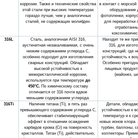
коррозии. Также и технические свойства
в контакт с морской
этой стали при высоких температурах
оборудование 
гораздо лучше, чем у аналогичных
фотопленки, корпус
сталей, не содержащих молибден.
для переработки 
отработанн
коксохимичес
316L
Сталь, аналогичная AISI 316,
Находит те же при
аустенитная незакаливаемая, с очень
316, для изгот
низким содержанием углерода С,
конструкций, где 
особенно подходит для изготовления
устойчивость к во
сварных конструкций. Обладает
Особенно пригодн
высокой устойчивостью к
пищевых продукт
межкристаллической коррозии,
(майонез, шо
используется при температуре
до
450°С.
По химическому составу
отличается от 316 почти вдвое
меньшим содержанием углерода.
316Ti
Наличие титана (Ti), в пять раз
Детали, облада
превышающего содержание углерода С,
устойчивостью к в
обеспечивает стабилизирующий
температур и к ср
эффект в отношении осаждения
новых ионов хлора.
карбидов хрома (Cr) на поверхность
турбин, баллоны, с
кристаллов. Титан (Ti), действительно,
коллекторы. Приме