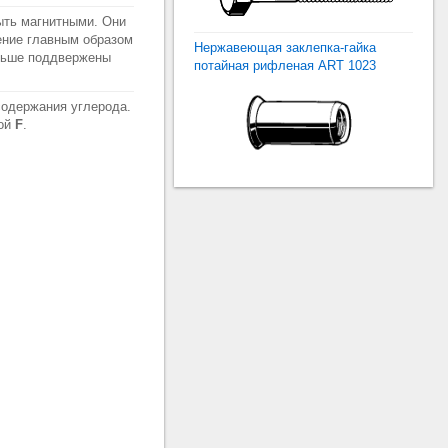
ыть магнитными. Они
ение главным образом
Нержавеющая заклепка-гайка
ольше поддвержены
потайная рифленая ART 1023
содержания углерода.
вой
F
.