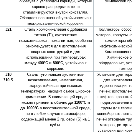
образует с углеродом карбиды, которые
химической п
хорошо распределяются и
стабилизируются внутри кристалла.
Обладает повышенной устойчивостью к
межкристаллической коррозии.
321
Сталь хромоникелевая с добавкой
Коллекторы сброс
титана (Ti), аустенитная
моторов, корпусы к
незакаливаемая, немагнитная, особенно
коллекторы об
рекомендуется для изготовления
нефтехимической
сварных конструкций и для
Компенсационн
использования при температурах
Химическое о
между 400°С и 800°С,
устойчива к
оборудование, ус
коррозии.
темпер
310
Сталь тугоплавкая аустенитная
Установки для тер
310 S
незакаливаемая, немагнитная,
для изготовлен
жароустойчивая при высоких
гидрогенизации; 
температурах, находит самое широкое
печей; изготовлен
применение. В окисляющей среде
штифтов, кронште
можно применять обычно
до 1100°С и
подогревателей в
до 1000°С
в восстановительной среде,
трубы для терми
но в любом случае в атмосфере,
конвейерные ленты
содержащей менее 2 гр. серы (S) на 1
печей отводные тру
куб.м.
моторов, реторты
установки для кре