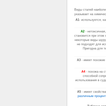
Виды сталей наиболе
указывает на химичес
A1
- используется, к
A2
- нетоксичная,
становится при этом 
некоторые виды шуру
не подходят для ис
Пригодна для т
A3
- имеет похожие 
A4
- похожа на с
способной сопр
использования в суд
A5
- имеет свойства
различным процен