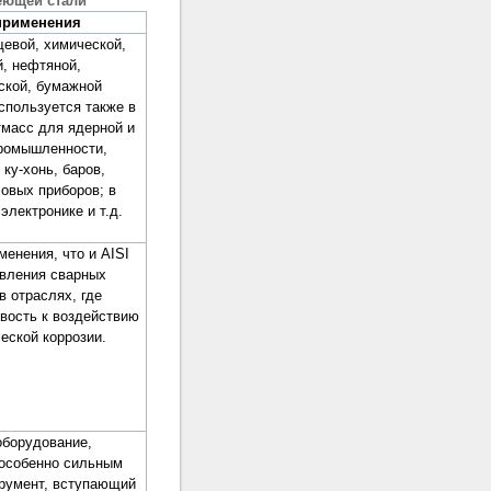
еющей стали
применения
щевой, химической,
й, нефтяной,
ской, бумажной
спользуется также в
тмасс для ядерной и
ромышленности,
ку-хонь, баров,
ловых приборов; в
электронике и т.д.
менения, что и AISI
овления сварных
в отраслях, где
вость к воздействию
еской коррозии.
оборудование,
особенно сильным
трумент, вступающий